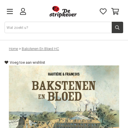
STRIPKEVER
Home
>
Bakstenen En Bloed HC
Voeg toe aan wishlist
NIEUWE RELEASES
EVENTS
STRIPS
JEUGD
GRAPHIC NOVELS