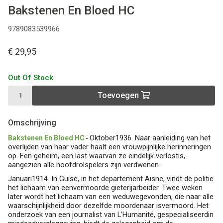
Bakstenen En Bloed HC
9789083539966
€ 29,95
Out Of Stock
Toevoegen
Omschrijving
Oktober1936. Naar aanleiding van het
Bakstenen En Bloed HC
-
overlijden van haar vader haalt een vrouwpijnlijke herinneringen
op. Een geheim, een last waarvan ze eindelijk verlostis,
aangezien alle hoofdrolspelers zijn verdwenen.
Januari1914. In Guise, in het departement Aisne, vindt de politie
het lichaam van eenvermoorde gieterijarbeider. Twee weken
later wordt het lichaam van een weduwegevonden, die naar alle
waarschijnlijkheid door dezelfde moordenaar isvermoord. Het
onderzoek van een journalist van
L’Humanité
, gespecialiseerdin