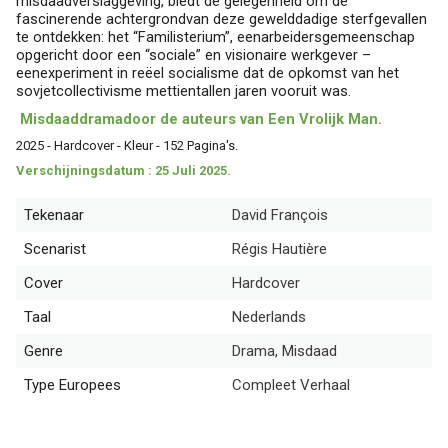
misdaadverslaggeving, biedt de gelegenheid om de
fascinerende achtergrondvan deze gewelddadige sterfgevallen
te ontdekken: het “Familisterium”, eenarbeidersgemeenschap
opgericht door een “sociale” en visionaire werkgever –
eenexperiment in reëel socialisme dat de opkomst van het
sovjetcollectivisme mettientallen jaren vooruit was.
Misdaaddramadoor de auteurs van Een Vrolijk Man.
2025 - Hardcover - Kleur - 152 Pagina's.
Verschijningsdatum : 25 Juli 2025.
Tekenaar
David François
Scenarist
Régis Hautière
Cover
Hardcover
Taal
Nederlands
Genre
Drama, Misdaad
Type Europees
Compleet Verhaal