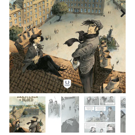
MANGA
Next
COMICS
TOP-10
CADEAUBON
CONTACT
Previous
Next