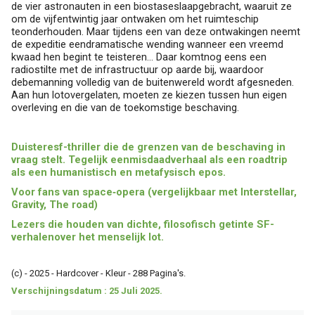
de vier astronauten in een biostaseslaapgebracht, waaruit ze
om de vijfentwintig jaar ontwaken om het ruimteschip
teonderhouden. Maar tijdens een van deze ontwakingen neemt
de expeditie eendramatische wending wanneer een vreemd
kwaad hen begint te teisteren… Daar komtnog eens een
radiostilte met de infrastructuur op aarde bij, waardoor
debemanning volledig van de buitenwereld wordt afgesneden.
Aan hun lotovergelaten, moeten ze kiezen tussen hun eigen
overleving en die van de toekomstige beschaving.
Duisteresf-thriller die de grenzen van de beschaving in
vraag stelt. Tegelijk eenmisdaadverhaal als een roadtrip
als een humanistisch en metafysisch epos.
Voor fans van
space‑opera
(vergelijkbaar met
Interstellar
,
Gravity
,
The road
)
Lezers die houden van dichte, filosofisch getinte SF-
verhalenover het menselijk lot.
(c) - 2025 - Hardcover - Kleur - 288 Pagina's.
Verschijningsdatum : 25 Juli 2025.