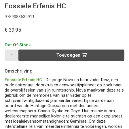
Fossiele Erfenis HC
9789083539911
€ 39,95
Out Of Stock
Toevoegen
Omschrijving
De jonge Nova en haar vader Reiz, een
Fossiele Erfenis HC
-
oude astronaut, doorkruisen eenwoestijnplaneet op zoek naar
de overblijfselen van zijn ruimteschip. Nova maaktvan deze reis
gebruik om de memoires van haar vader op te
schrijven:twintigduizend jaar eerder verliet hij de aarde aan
boord van de Heritage One,samen met drie andere
wetenschappers: Chana, Ryoko en Onye. Hun missie is om
deallereerste menselijke kolonie te stichten op een exoplaneet
met idealelevensomstandigheden: Geminae. Om deze
interstellaire reis van meerderemillennia te volbrengen, worden