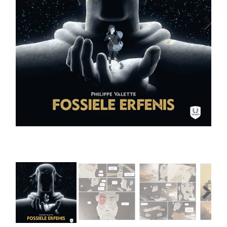
MANGA
Next
COMICS
TOP-10
CADEAUBON
CONTACT
Previous
Next