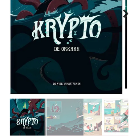
MANGA
Next
COMICS
TOP-10
CADEAUBON
CONTACT
Previous
Next