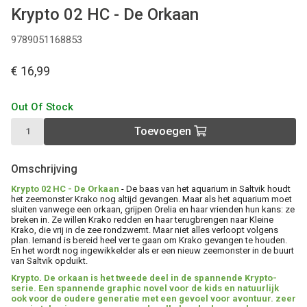
Krypto 02 HC - De Orkaan
9789051168853
€ 16,99
Out Of Stock
Toevoegen
Omschrijving
Krypto 02 HC - De Orkaan
-
De baas van het aquarium in Saltvik houdt
het zeemonster Krako nog altijd gevangen. Maar als het aquarium moet
sluiten vanwege een orkaan, grijpen Orelia en haar vrienden hun kans: ze
breken in. Ze willen Krako redden en haar terugbrengen naar Kleine
Krako, die vrij in de zee rondzwemt. Maar niet alles verloopt volgens
plan. Iemand is bereid heel ver te gaan om Krako gevangen te houden.
En het wordt nog ingewikkelder als er een nieuw zeemonster in de buurt
van Saltvik opduikt.
Krypto. De orkaan is het tweede deel in de spannende Krypto-
serie. Een spannende graphic novel voor de kids en natuurlijk
ook voor de oudere generatie met een gevoel voor avontuur. zeer