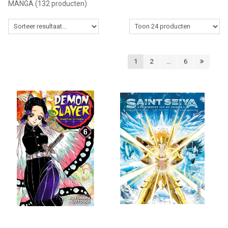
MANGA
(132 producten)
MANGA
COMICS
1
2
...
6
TOP-10
CADEAUBON
CONTACT