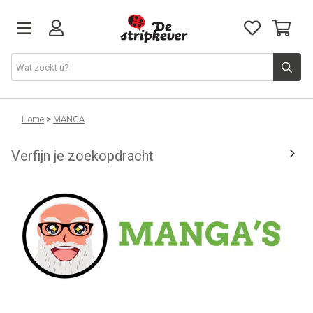
STRIPKEVER
Home
>
MANGA
Verfijn je zoekopdracht
NIEUWE RELEASES
EVENTS
STRIPS
JEUGD
GRAPHIC NOVELS