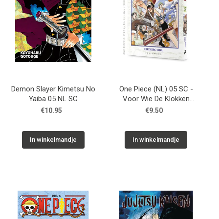
Demon Slayer Kimetsu No
One Piece (NL) 05 SC -
Yaiba 05 NL SC
Voor Wie De Klokken
Luiden
€10.95
€9.50
In winkelmandje
In winkelmandje