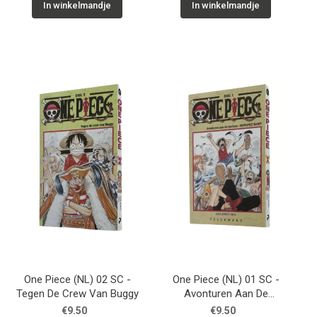
In winkelmandje
In winkelmandje
One Piece (NL) 02 SC -
One Piece (NL) 01 SC -
Tegen De Crew Van Buggy
Avonturen Aan De
Horizon
€9.50
€9.50