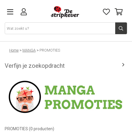
STRIPKEVER
Home
>
MANGA
>
PROMOTIES
Verfijn je zoekopdracht
NIEUWE RELEASES
EVENTS
STRIPS
JEUGD
PROMOTIES
(0 producten)
GRAPHIC NOVELS