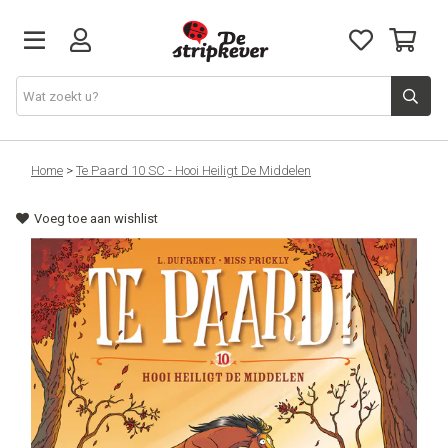
STRIPKEVER
Home
>
Te Paard 10 SC - Hooi Heiligt De Middelen
Voeg toe aan wishlist
NIEUWE RELEASES
EVENTS
STRIPS
JEUGD
GRAPHIC NOVELS