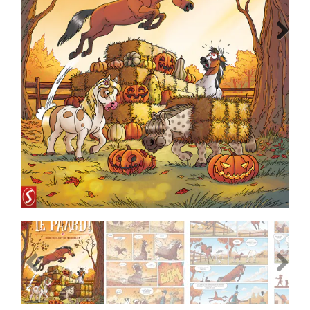
MANGA
Next
COMICS
TOP-10
CADEAUBON
CONTACT
Previous
Next